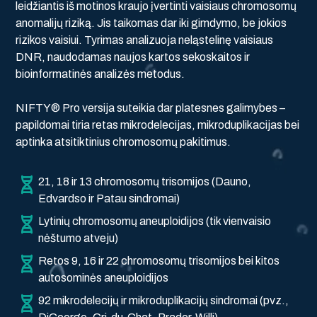
leidžiantis iš motinos kraujo įvertinti vaisiaus chromosomų
anomalijų riziką. Jis taikomas dar iki gimdymo, be jokios
rizikos vaisiui. Tyrimas analizuoja neląstelinę vaisiaus
DNR, naudodamas naujos kartos sekoskaitos ir
bioinformatinės analizės metodus.
NIFTY® Pro versija suteikia dar platesnes galimybes –
papildomai tiria retas mikrodelecijas, mikroduplikacijas bei
aptinka atsitiktinius chromosomų pakitimus.
21, 18 ir 13 chromosomų trisomijos (Dauno,
Edvardso ir Patau sindromai)
Lytinių chromosomų aneuploidijos (tik vienvaisio
nėštumo atveju)
Retos 9, 16 ir 22 chromosomų trisomijos bei kitos
autosominės aneuploidijos
92 mikrodelecijų ir mikroduplikacijų sindromai (pvz.,