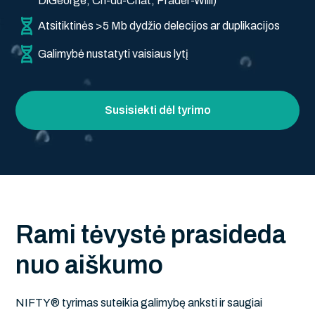
DiGeorge, Cri-du-Chat, Prader-Willi)
Atsitiktinės >5 Mb dydžio delecijos ar duplikacijos
Galimybė nustatyti vaisiaus lytį
Susisiekti dėl tyrimo
R
a
m
i
t
ė
v
y
s
t
ė
p
r
a
s
i
d
e
d
a
n
u
o
a
i
š
k
u
m
o
NIFTY® tyrimas suteikia galimybę anksti ir saugiai