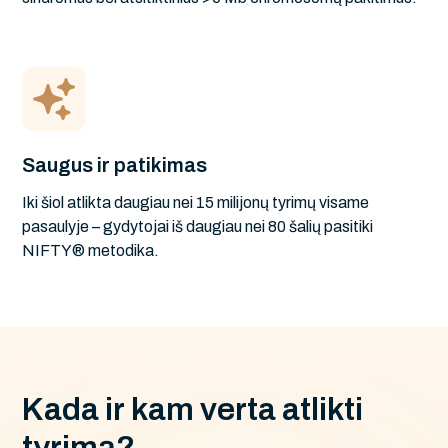
Saugus ir patikimas
Iki šiol atlikta daugiau nei 15 milijonų tyrimų visame
pasaulyje – gydytojai iš daugiau nei 80 šalių pasitiki
NIFTY® metodika.
K
a
d
a
i
r
k
a
m
v
e
r
t
a
a
t
l
i
k
t
i
t
y
r
i
m
ą
?