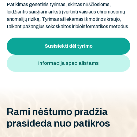
Patikimas genetinis tyrimas, skirtas nėščiosioms,
leidžiantis saugiai ir anksti įvertinti vaisiaus chromosomų
anomalijų riziką. Tyrimas atliekamas iš motinos kraujo,
taikant pažangius sekoskaitos ir bioinformatikos metodus.
Susisiekti dėl tyrimo
Informacija specialistams
R
a
m
i
n
ė
š
t
u
m
o
p
r
a
d
ž
i
a
p
r
a
s
i
d
e
d
a
n
u
o
p
a
t
i
k
r
o
s