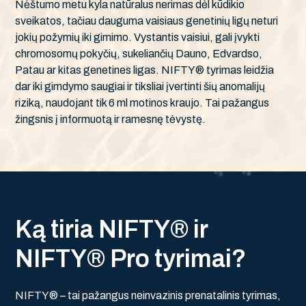
Nėštumo metu kyla natūralus nerimas dėl kūdikio
sveikatos, tačiau dauguma vaisiaus genetinių ligų neturi
jokių požymių iki gimimo. Vystantis vaisiui, gali įvykti
chromosomų pokyčių, sukeliančių Dauno, Edvardso,
Patau ar kitas genetines ligas. NIFTY® tyrimas leidžia
dar iki gimdymo saugiai ir tiksliai įvertinti šių anomalijų
riziką, naudojant tik 6 ml motinos kraujo. Tai pažangus
žingsnis į informuotą ir ramesnę tėvystę.
K
ą
t
i
r
i
a
N
I
F
T
Y
®
i
r
N
I
F
T
Y
®
P
r
o
t
y
r
i
m
a
i
?
NIFTY® – tai pažangus neinvazinis prenatalinis tyrimas,