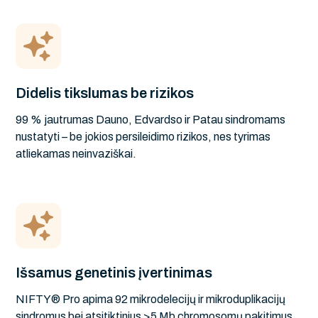
Didelis tikslumas be rizikos
99 % jautrumas Dauno, Edvardso ir Patau sindromams
nustatyti – be jokios persileidimo rizikos, nes tyrimas
atliekamas neinvaziškai.
Išsamus genetinis įvertinimas
NIFTY® Pro apima 92 mikrodelecijų ir mikroduplikacijų
sindromus bei atsitiktinius >5 Mb chromosomų pakitimus.