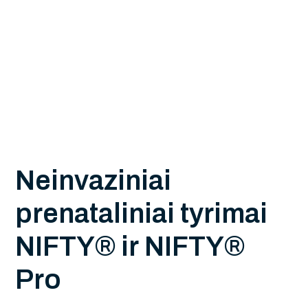
N
e
i
n
v
a
z
i
n
i
a
i
p
r
e
n
a
t
a
l
i
n
i
a
i
t
y
r
i
m
a
i
N
I
F
T
Y
®
i
r
N
I
F
T
Y
®
P
r
o