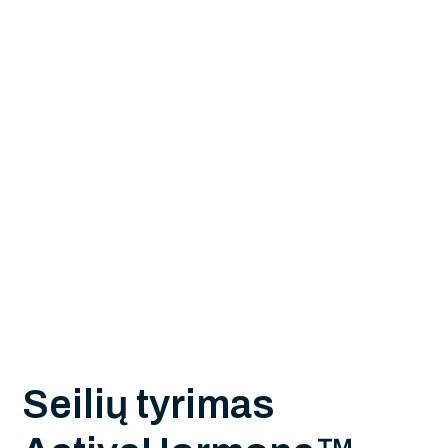
S
e
i
l
i
ų
t
y
r
i
m
a
s