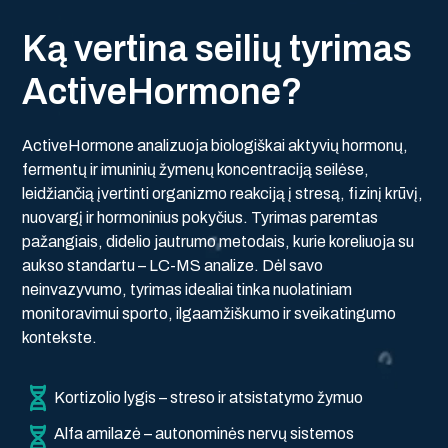
K
ą
v
e
r
t
i
n
a
s
e
i
l
i
ų
t
y
r
i
m
a
s
A
c
t
i
v
e
H
o
r
m
o
n
e
?
ActiveHormone analizuoja biologiškai aktyvių hormonų,
fermentų ir imuninių žymenų koncentraciją seilėse,
leidžiančią įvertinti organizmo reakciją į stresą, fizinį krūvį,
nuovargį ir hormoninius pokyčius. Tyrimas paremtas
pažangiais, didelio jautrumo metodais, kurie koreliuoja su
aukso standartu – LC-MS analize. Dėl savo
neinvazyvumo, tyrimas idealiai tinka nuolatiniam
monitoravimui sporto, ilgaamžiškumo ir sveikatingumo
kontekste.
Kortizolio lygis – streso ir atsistatymo žymuo
Alfa amilazė – autonominės nervų sistemos