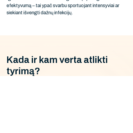
efektyvumą – tai ypač svarbu sportuojant intensyviai ar
siekiant išvengti dažnų infekcijų.
K
a
d
a
i
r
k
a
m
v
e
r
t
a
a
t
l
i
k
t
i
t
y
r
i
m
ą
?
Sportininkams, siekiantiems efektyviau
treniruotis ir atsistatyti