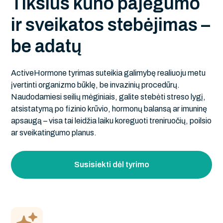
T
i
k
s
l
u
s
k
ū
n
o
p
a
j
ė
g
u
m
o
i
r
s
v
e
i
k
a
t
o
s
s
t
e
b
ė
j
i
m
a
s
–
b
e
a
d
a
t
ų
ActiveHormone tyrimas suteikia galimybę realiuoju metu
įvertinti organizmo būklę, be invazinių procedūrų.
Naudodamiesi seilių mėginiais, galite stebėti streso lygį,
atsistatymą po fizinio krūvio, hormonų balansą ar imuninę
apsaugą – visa tai leidžia laiku koreguoti treniruočių, poilsio
ar sveikatingumo planus.
Susisiekti dėl tyrimo