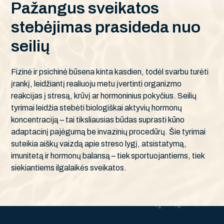
P
a
ž
a
n
g
u
s
s
v
e
i
k
a
t
o
s
s
t
e
b
ė
j
i
m
a
s
p
r
a
s
i
d
e
d
a
n
u
o
s
e
i
l
i
ų
Fizinė ir psichinė būsena kinta kasdien, todėl svarbu turėti
įrankį, leidžiantį realiuoju metu įvertinti organizmo
reakcijas į stresą, krūvį ar hormoninius pokyčius. Seilių
tyrimai leidžia stebėti biologiškai aktyvių hormonų
koncentraciją – tai tiksliausias būdas suprasti kūno
adaptacinį pajėgumą be invazinių procedūrų. Šie tyrimai
suteikia aiškų vaizdą apie streso lygį, atsistatymą,
imunitetą ir hormonų balansą – tiek sportuojantiems, tiek
siekiantiems ilgalaikės sveikatos.