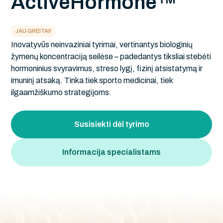
A
c
t
i
v
e
H
o
r
m
o
n
e
™
JAU GREITAI!
Inovatyvūs neinvaziniai tyrimai, vertinantys biologinių
žymenų koncentraciją seilėse – padedantys tiksliai stebėti
hormoninius svyravimus, streso lygį, fizinį atsistatymą ir
imuninį atsaką. Tinka tiek sporto medicinai, tiek
ilgaamžiškumo strategijoms.
Susisiekti dėl tyrimo
Informacija specialistams