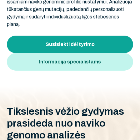
išsamiam naviko genominio profilio nustatymui. Analizuoja
tūkstančius genų mutacijų, padedančių personalizuoti
gydymą ir sudaryti individualizuotą ligos stebėsenos
planą.
Susisiekti dėl tyrimo
Informacija specialistams
T
i
k
s
l
e
s
n
i
s
v
ė
ž
i
o
g
y
d
y
m
a
s
p
r
a
s
i
d
e
d
a
n
u
o
n
a
v
i
k
o
g
e
n
o
m
o
a
n
a
l
i
z
ė
s