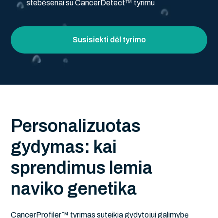
stebėsenai su CancerDetect™ tyrimu
Susisiekti dėl tyrimo
P
e
r
s
o
n
a
l
i
z
u
o
t
a
s
g
y
d
y
m
a
s
:
k
a
i
s
p
r
e
n
d
i
m
u
s
l
e
m
i
a
n
a
v
i
k
o
g
e
n
e
t
i
k
a
CancerProfiler™ tyrimas suteikia gydytojui galimybę