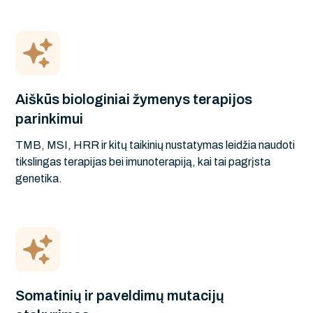
Aiškūs biologiniai žymenys terapijos
parinkimui
TMB, MSI, HRR ir kitų taikinių nustatymas leidžia naudoti
tikslingas terapijas bei imunoterapiją, kai tai pagrįsta
genetika.
Somatinių ir paveldimų mutacijų