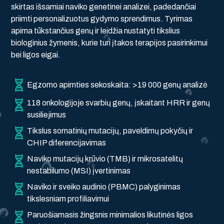
skirtas išsamiai naviko genetinei analizei, padedančiai
priimti personalizuotus gydymo sprendimus. Tyrimas
apima tūkstančius genų ir leidžia nustatyti tikslius
biologinius žymenis, kurie turi įtakos terapijos pasirinkimui
bei ligos eigai.
Egzomo apimties sekoskaita: >19 000 genų analizė
118 onkologijoje svarbių genų, įskaitant HRR ir genų
susiliejimus
Tikslus somatinių mutacijų, paveldimų pokyčių ir
CHIP diferencijavimas
Naviko mutacijų krūvio (TMB) ir mikrosatelitų
nestabilumo (MSI) įvertinimas
Naviko ir sveiko audinio (PBMC) palyginimas
tikslesniam profiliavimui
Paruošiamasis žingsnis minimalios likutinės ligos