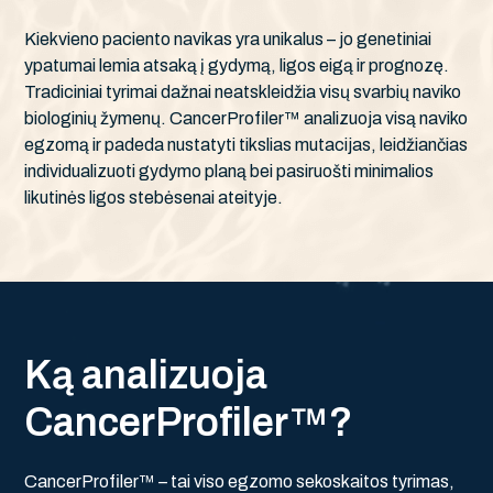
Kiekvieno paciento navikas yra unikalus – jo genetiniai
ypatumai lemia atsaką į gydymą, ligos eigą ir prognozę.
Tradiciniai tyrimai dažnai neatskleidžia visų svarbių naviko
biologinių žymenų. CancerProfiler™ analizuoja visą naviko
egzomą ir padeda nustatyti tikslias mutacijas, leidžiančias
individualizuoti gydymo planą bei pasiruošti minimalios
likutinės ligos stebėsenai ateityje.
K
ą
a
n
a
l
i
z
u
o
j
a
C
a
n
c
e
r
P
r
o
f
i
l
e
r
™
?
CancerProfiler™ – tai viso egzomo sekoskaitos tyrimas,