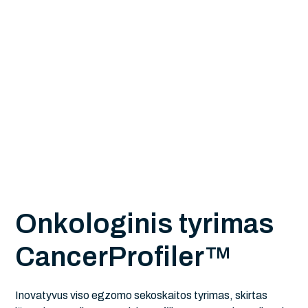
O
n
k
o
l
o
g
i
n
i
s
t
y
r
i
m
a
s
C
a
n
c
e
r
P
r
o
f
i
l
e
r
™
Inovatyvus viso egzomo sekoskaitos tyrimas, skirtas