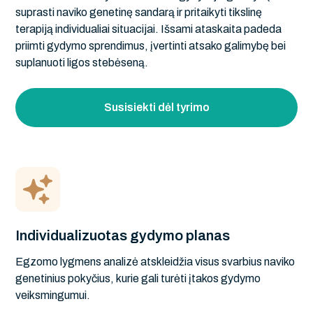
suprasti naviko genetinę sandarą ir pritaikyti tikslinę
terapiją individualiai situacijai. Išsami ataskaita padeda
priimti gydymo sprendimus, įvertinti atsako galimybę bei
suplanuoti ligos stebėseną.
Susisiekti dėl tyrimo
Individualizuotas gydymo planas
Egzomo lygmens analizė atskleidžia visus svarbius naviko
genetinius pokyčius, kurie gali turėti įtakos gydymo
veiksmingumui.