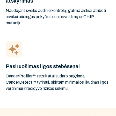
atskyrimas
Naudojant sveiko audinio kontrolę, galima aiškiai atriboti
navikui būdingus pokyčius nuo paveldimų ar CHIP
mutacijų.
Pasiruošimas ligos stebėsenai
CancerProfiler™ rezultatai sudaro pagrindą
CancerDetect™ tyrimui, skirtam minimalios likutinės ligos
vertinimui ir recidyvo rizikos sekimui.