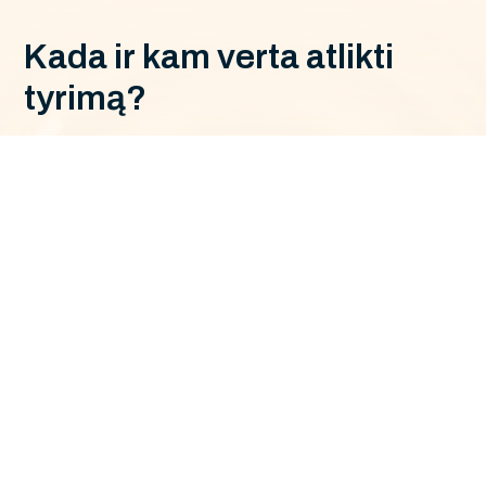
K
a
d
a
i
r
k
a
m
v
e
r
t
a
a
t
l
i
k
t
i
t
y
r
i
m
ą
?
Pacientams, sergantiems pažengusiais
solidiniais navikais
Tyrimas padeda nustatyti individualų naviko
genominį profilį ir parinkti tikslinę terapiją.